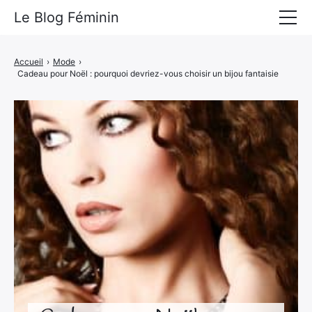
Le Blog Féminin
Lyfestyle
Accueil
›
Mode
›
Cadeau pour Noël : pourquoi devriez-vous choisir un bijou fantaisie
Alimentation
Mode
Beauté
Bien-être
Voyages
Déco & Maison
Amour