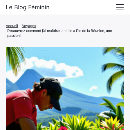
Le Blog Féminin
Lyfestyle
Accueil
›
Voyages
›
Découvrez comment j’ai maîtrisé la taille à l’île de la Réunion, une
Alimentation
passion!
Mode
Beauté
Bien-être
Voyages
Déco & Maison
Amour