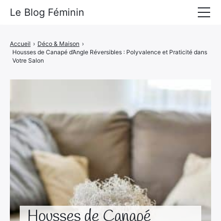
Le Blog Féminin
Lyfestyle
Accueil
›
Déco & Maison
›
Housses de Canapé d’Angle Réversibles : Polyvalence et Praticité dans
Alimentation
Votre Salon
Mode
Beauté
Bien-être
Voyages
Déco & Maison
Amour
Housses de Canapé