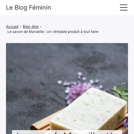
Le Blog Féminin
Lyfestyle
Accueil
›
Bien-être
›
Le savon de Marseille : Un véritable produit à tout faire
Alimentation
Mode
Beauté
Bien-être
Voyages
Déco & Maison
Amour