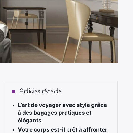
Articles récents
L’art de voyager avec style grâce
à des bagages pratiques et
élégants
Votre corps est-il prêt à affronter