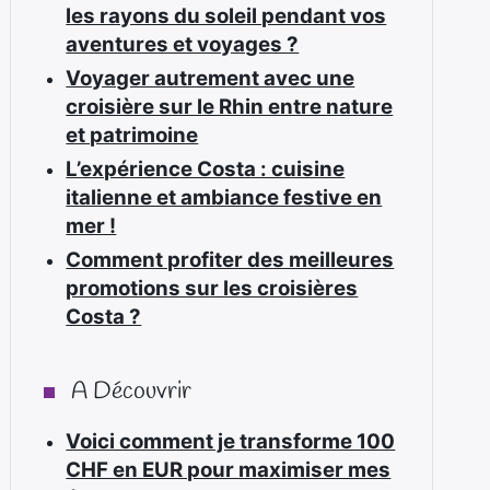
les rayons du soleil pendant vos
aventures et voyages ?
Voyager autrement avec une
croisière sur le Rhin entre nature
et patrimoine
L’expérience Costa : cuisine
italienne et ambiance festive en
mer !
Comment profiter des meilleures
promotions sur les croisières
Costa ?
A Découvrir
Voici comment je transforme 100
CHF en EUR pour maximiser mes