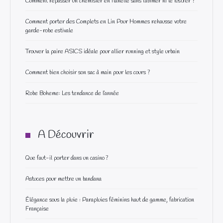
Comment repasser un chemisier en flanelle sans l’abîmer ni le lustrer ?
Comment porter des Complets en Lin Pour Hommes rehausse votre
garde-robe estivale
Trouver la paire ASICS idéale pour allier running et style urbain
Comment bien choisir son sac à main pour les cours ?
Robe Boheme: Les tendance de l’année
A Découvrir
Que faut-il porter dans un casino ?
Astuces pour mettre un bandana
Élégance sous la pluie : Parapluies féminins haut de gamme, fabrication
Française