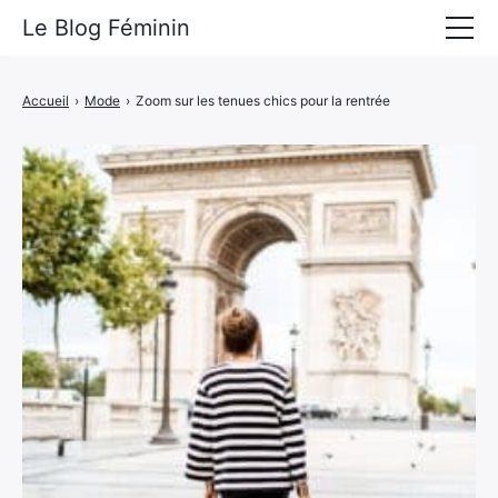
Le Blog Féminin
Lyfestyle
Accueil
›
Mode
›
Zoom sur les tenues chics pour la rentrée
Alimentation
Mode
Beauté
Bien-être
Voyages
Déco & Maison
Amour