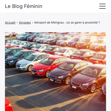
Le Blog Féminin
Lyfestyle
Accueil
›
Voyages
›
Aéroport de Mérignac : où se garer à proximité ?
Alimentation
Mode
Beauté
Bien-être
Voyages
Déco & Maison
Amour