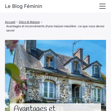
Le Blog Féminin
Lyfestyle
Accueil
›
Déco & Maison
›
Avantages et inconvénients d’une maison meulière : ce que vous devez
Alimentation
savoir
Mode
Beauté
Bien-être
Voyages
Déco & Maison
Amour
Avantages et