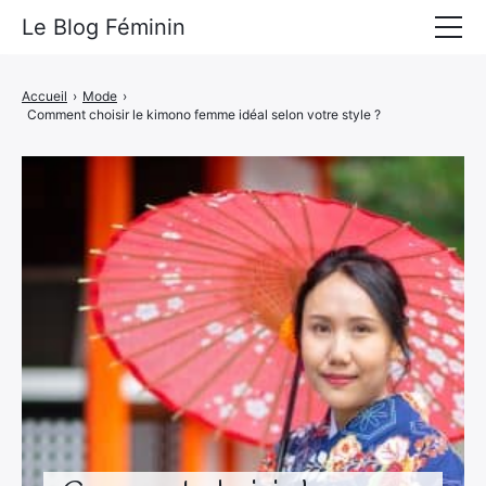
Le Blog Féminin
Lyfestyle
Accueil
›
Mode
›
Comment choisir le kimono femme idéal selon votre style ?
Alimentation
Mode
Beauté
Bien-être
Voyages
Déco & Maison
Amour