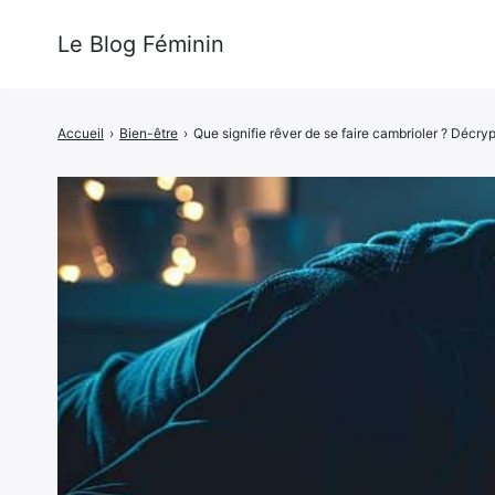
Le Blog Féminin
Accueil
›
Bien-être
›
Que signifie rêver de se faire cambrioler ? Décryp