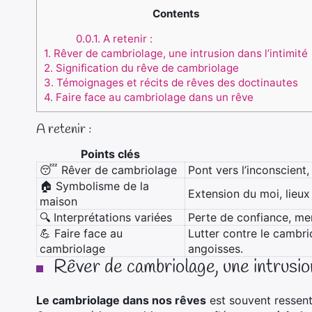
Contents
0.0.1.
A retenir :
1.
Rêver de cambriolage, une intrusion dans l’intimité
2.
Signification du rêve de cambriolage
3.
Témoignages et récits de rêves des doctinautes
4.
Faire face au cambriolage dans un rêve
A retenir :
Points clés
😴 Rêver de cambriolage
Pont vers l’inconscient
🏠 Symbolisme de la
Extension du moi, lieux 
maison
🔍 Interprétations variées
Perte de confiance, men
💪 Faire face au
Lutter contre le cambri
cambriolage
angoisses.
Rêver de cambriolage, une intrusion
Le cambriolage dans nos rêves
est souvent resse