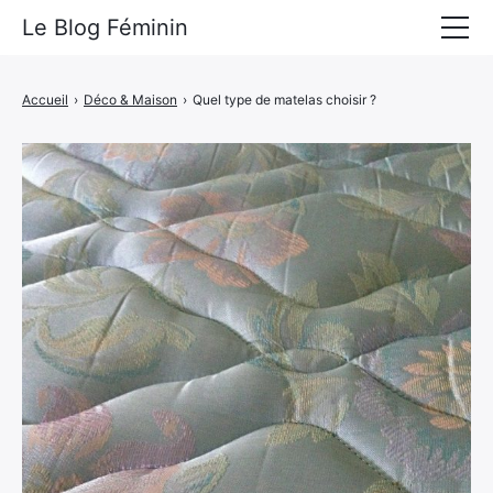
Le Blog Féminin
Lyfestyle
Accueil
›
Déco & Maison
›
Quel type de matelas choisir ?
Alimentation
Mode
Beauté
Bien-être
Voyages
Déco & Maison
Amour