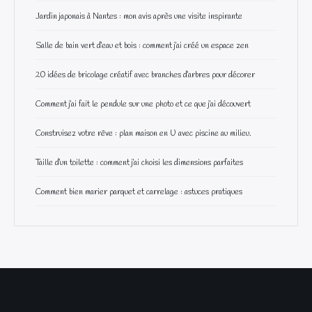
Jardin japonais à Nantes : mon avis après une visite inspirante
Salle de bain vert d’eau et bois : comment j’ai créé un espace zen
20 idées de bricolage créatif avec branches d’arbres pour décorer
Comment j’ai fait le pendule sur une photo et ce que j’ai découvert
Construisez votre rêve : plan maison en U avec piscine au milieu.
Taille d’un toilette : comment j’ai choisi les dimensions parfaites
Comment bien marier parquet et carrelage : astuces pratiques