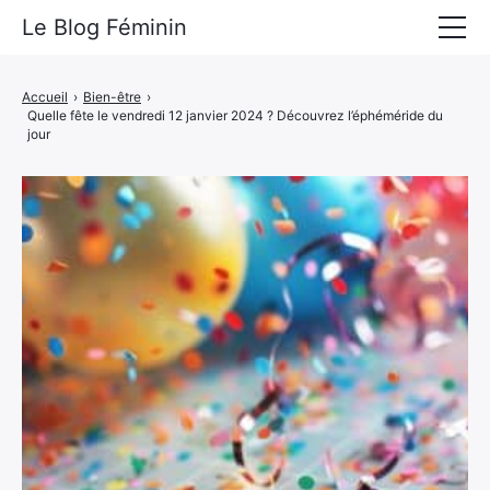
Le Blog Féminin
Lyfestyle
Accueil
›
Bien-être
›
Quelle fête le vendredi 12 janvier 2024 ? Découvrez l’éphéméride du
Alimentation
jour
Mode
Beauté
Bien-être
Voyages
Déco & Maison
Amour