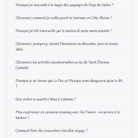
Pourquoi j’ai succombé à la magie des paysages du Pays de Galles ?
Découvrez comment j’ai redécouvert le tourisme en Côte d’Ivoire !
Pourquoi j’ai été émerveillé par la basilica di santa maria assunta ?
Découvrez pourquoi je choisis Marrakech en décembre pour un temps
idéal.
Découvrez les activités incontournables au lac de Saint Étienne
Cantalès
Pourquoi je ne trouve pas La Paz au Mexique aussi dangereux qu’on le dit
?
Que visiter au quartier baixa à Lisbonne ?
Mon expérience en premium economy avec Air France : un service à la
hauteur ?
Comment faire des rencontres lors d’un voyage ?