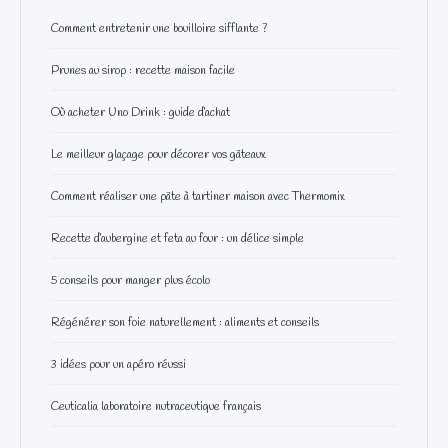
Comment entretenir une bouilloire sifflante ?
Prunes au sirop : recette maison facile
Où acheter Uno Drink : guide d’achat
Le meilleur glaçage pour décorer vos gâteaux
Comment réaliser une pâte à tartiner maison avec Thermomix
Recette d’aubergine et feta au four : un délice simple
5 conseils pour manger plus écolo
Régénérer son foie naturellement : aliments et conseils
3 idées pour un apéro réussi
Ceuticalia laboratoire nutraceutique français