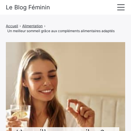
Le Blog Féminin
Lyfestyle
Accueil
›
Alimentation
›
Un meilleur sommeil grâce aux compléments alimentaires adaptés
Alimentation
Mode
Beauté
Bien-être
Voyages
Déco & Maison
Amour