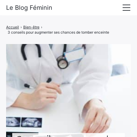
Le Blog Féminin
Lyfestyle
Accueil
›
Bien-être
›
3 conseils pour augmenter ses chances de tomber enceinte
Alimentation
Mode
Beauté
Bien-être
Voyages
Déco & Maison
Amour