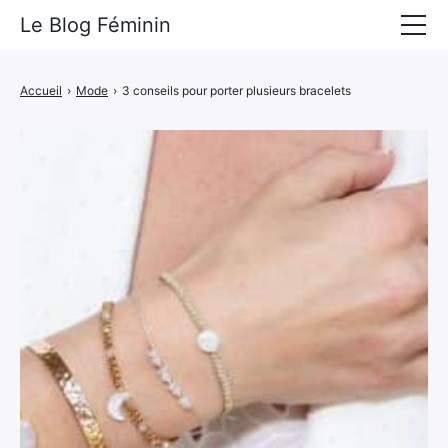
Le Blog Féminin
Lyfestyle
Accueil
›
Mode
›
3 conseils pour porter plusieurs bracelets
Alimentation
Mode
Beauté
Bien-être
Voyages
Déco & Maison
Amour