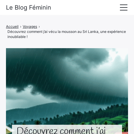
Le Blog Féminin
Lyfestyle
Accueil
›
Voyages
›
Découvrez comment j’ai vécu la mousson au Sri Lanka, une expérience
Alimentation
inoubliable !
Mode
Beauté
Bien-être
Voyages
Déco & Maison
Amour
Découvrez comment j’ai