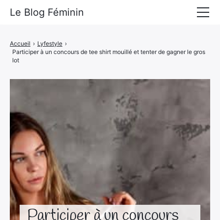
Le Blog Féminin
Lyfestyle
Accueil
›
Lyfestyle
›
Participer à un concours de tee shirt mouillé et tenter de gagner le gros
Alimentation
lot
Mode
Beauté
Bien-être
Voyages
Déco & Maison
Amour
Participer à un concours