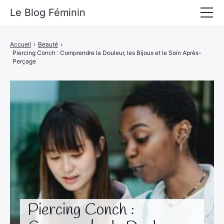
Le Blog Féminin
Lyfestyle
Accueil
›
Beauté
›
Piercing Conch : Comprendre la Douleur, les Bijoux et le Soin Après-
Alimentation
Perçage
Mode
Beauté
Bien-être
Voyages
Déco & Maison
Amour
Piercing Conch :