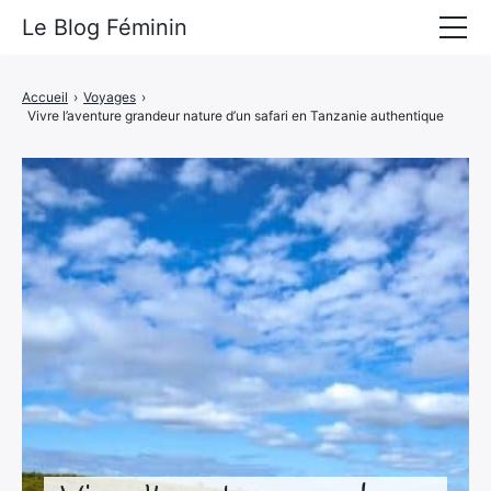
Le Blog Féminin
Lyfestyle
Accueil
›
Voyages
›
Vivre l’aventure grandeur nature d’un safari en Tanzanie authentique
Alimentation
Mode
Beauté
Bien-être
Voyages
Déco & Maison
Amour