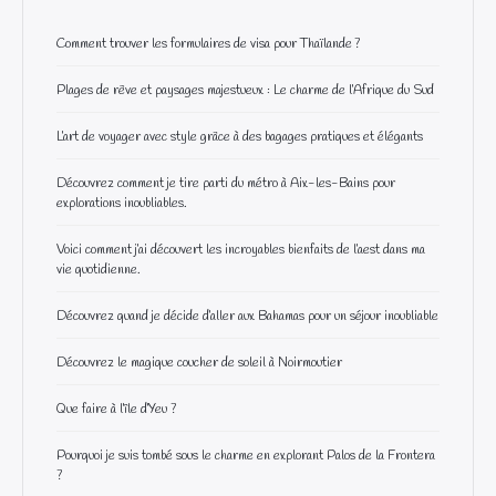
Comment trouver les formulaires de visa pour Thaïlande ?
Plages de rêve et paysages majestueux : Le charme de l’Afrique du Sud
L’art de voyager avec style grâce à des bagages pratiques et élégants
Découvrez comment je tire parti du métro à Aix-les-Bains pour
explorations inoubliables.
Voici comment j’ai découvert les incroyables bienfaits de l’aest dans ma
vie quotidienne.
Découvrez quand je décide d’aller aux Bahamas pour un séjour inoubliable
Découvrez le magique coucher de soleil à Noirmoutier
Que faire à l’île d’Yeu ?
Pourquoi je suis tombé sous le charme en explorant Palos de la Frontera
?