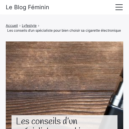
Le Blog Féminin
Lyfestyle
Accueil
›
Lyfestyle
›
Les conseils d’un spécialiste pour bien choisir sa cigarette électronique
Alimentation
Mode
Beauté
Bien-être
Voyages
Déco & Maison
Amour
Les conseils d’un