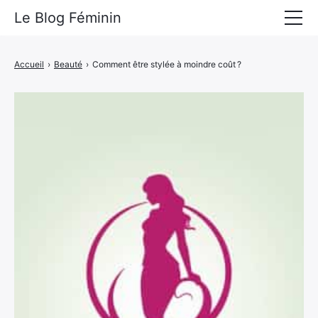
Le Blog Féminin
Lyfestyle
Accueil
›
Beauté
›
Comment être stylée à moindre coût ?
Alimentation
Mode
Beauté
Bien-être
Voyages
Déco & Maison
Amour