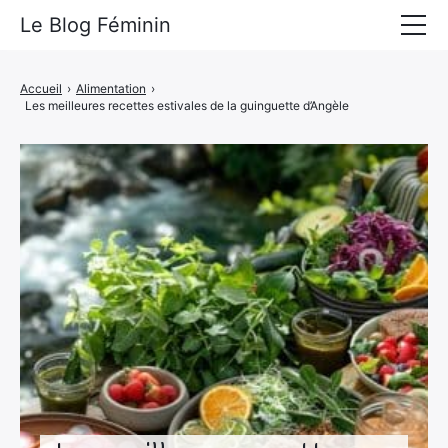
Le Blog Féminin
Lyfestyle
Accueil
›
Alimentation
›
Les meilleures recettes estivales de la guinguette d’Angèle
Alimentation
Mode
Beauté
Bien-être
Voyages
Déco & Maison
Amour