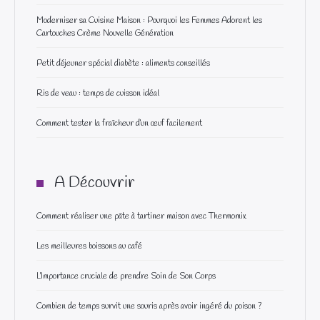
Moderniser sa Cuisine Maison : Pourquoi les Femmes Adorent les
Cartouches Crème Nouvelle Génération
Petit déjeuner spécial diabète : aliments conseillés
Ris de veau : temps de cuisson idéal
Comment tester la fraîcheur d’un œuf facilement
A Découvrir
Comment réaliser une pâte à tartiner maison avec Thermomix
Les meilleures boissons au café
L’Importance cruciale de prendre Soin de Son Corps
Combien de temps survit une souris après avoir ingéré du poison ?